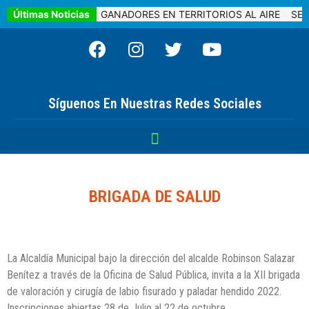
S NUESTRA REINA.
Últimas Noticias
GANADORES EN TERRITORIOS AL AIRE
SEG
Síguenos En Nuestras Redes Sociales
BRIGADA DE SALUD
La Alcaldía Municipal bajo la dirección del alcalde Robinson Salazar
Benítez a través de la Oficina de Salud Pública, invita a la XII brigada
de valoración y cirugía de labio fisurado y paladar hendido 2022.
Inscripciones abiertas 28 de Julio al 22 de octubre